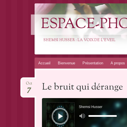
ESPACE-PH
SHEMSI HUSSER : LA VOIX DE L'EVEIL
Aller
Accueil
Bienvenue
Présentation
A propos
au
contenu
Le bruit qui dérange
Oct
7
Lecteur
audio
Shemsi Husser
Utilisez
les
flèches
haut/bas