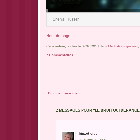
pour
augmenter
ou
diminuer
le
Shemsi Husser
volume.
Haut de page
Cette entrée, publiée le 07/10/2018 dans
Méditations guidées
,
2 Commentaires
Navigation des articles
←
Prendre conscience
2 MESSAGES POUR “
LE BRUIT QUI DÉRANGE
biazot
dit :