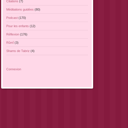
Citations
(7)
Méditations guidées
(80)
Podcast
(170)
Pour les enfants
(12)
Réflexion
(176)
Rûmî
(3)
Shams de Tabriz
(4)
Connexion