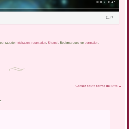
0:00
/
11:47
11:47
 est taguée
méditation
,
respiration
,
Shemsi
. Bookmarquez ce
permalien
.
Cessez toute forme de lutte
→
”