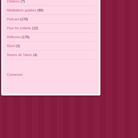
Citations
(7)
Méditations guidées
(80)
Podcast
(170)
Pour les enfants
(12)
Réflexion
(176)
Rûmî
(3)
Shams de Tabriz
(4)
Connexion