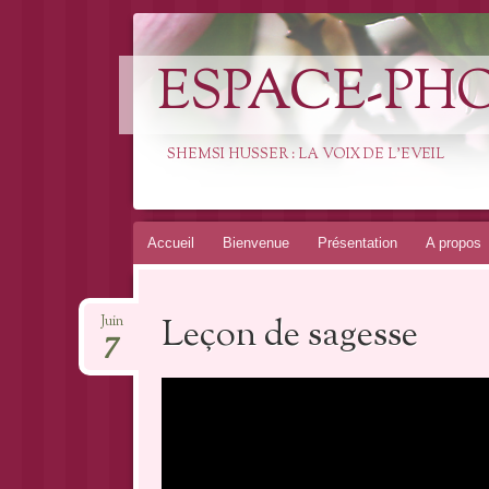
ESPACE-PH
SHEMSI HUSSER : LA VOIX DE L'EVEIL
Aller
Accueil
Bienvenue
Présentation
A propos
au
contenu
Leçon de sagesse
Juin
7