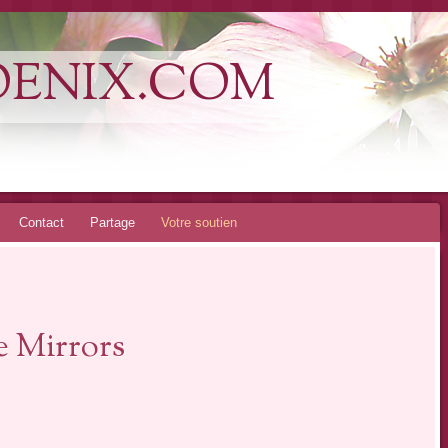
OENIX.COM
Contact
Partage
Votre soutien
e Mirrors