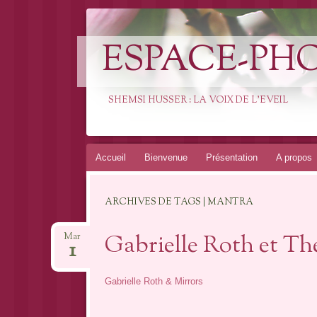
ESPACE-PH
SHEMSI HUSSER : LA VOIX DE L'EVEIL
Aller
Accueil
Bienvenue
Présentation
A propos
au
contenu
ARCHIVES DE TAGS | MANTRA
Gabrielle Roth et Th
Mar
1
Gabrielle Roth & Mirrors