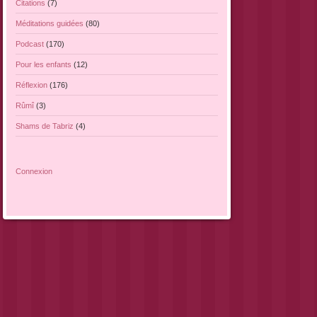
Citations
(7)
Méditations guidées
(80)
Podcast
(170)
Pour les enfants
(12)
Réflexion
(176)
Rûmî
(3)
Shams de Tabriz
(4)
Connexion