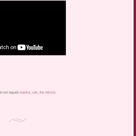
 et est taguée
mantra
,
roth
,
the mirrors
.