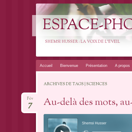
ESPACE-PH
SHEMSI HUSSER : LA VOIX DE L'EVEIL
Aller
Accueil
Bienvenue
Présentation
A propos
au
contenu
ARCHIVES DE TAGS | SCIENCES
Au-delà des mots, au
Fév
7
Lecteur
audio
Shemsi Husser
Utilisez