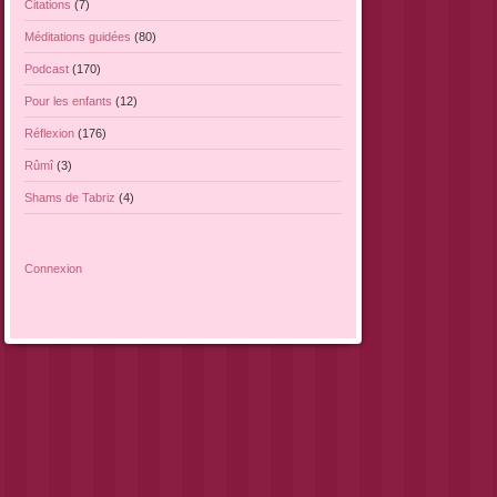
Citations
(7)
Méditations guidées
(80)
Podcast
(170)
Pour les enfants
(12)
Réflexion
(176)
Rûmî
(3)
Shams de Tabriz
(4)
Connexion