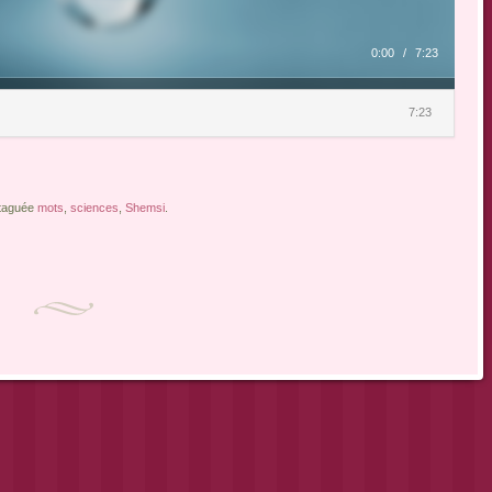
0:00
/
7:23
7:23
t taguée
mots
,
sciences
,
Shemsi
.