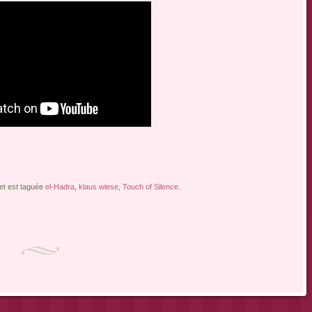
 et est taguée
el-Hadra
,
klaus wiese
,
Touch of Silence
.