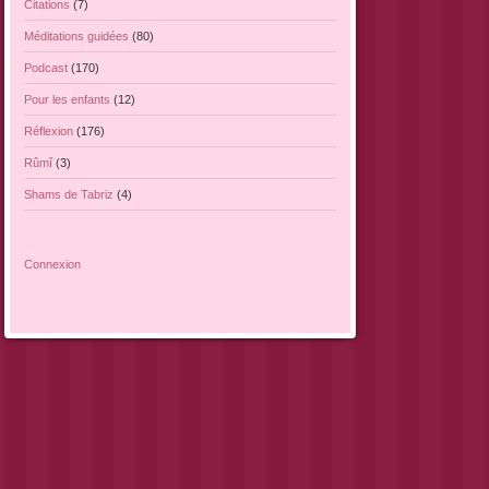
Citations
(7)
Méditations guidées
(80)
Podcast
(170)
Pour les enfants
(12)
Réflexion
(176)
Rûmî
(3)
Shams de Tabriz
(4)
Connexion