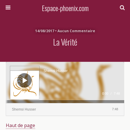
Espace-phoenix.com
14/08/2017 • Aucun Commentaire
La Vérité
Lecteur
audio
Shemsi Husser
0:00
/
7:48
Shemsi Husser
7:48
Haut de page