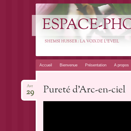
ESPACE-PH
SHEMSI HUSSER : LA VOIX DE L'EVEIL
Aller
Accueil
Bienvenue
Présentation
A propos
au
contenu
Pureté d’Arc-en-ciel
Avr
29