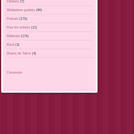
Citations
(7)
Méditations guidées
(80)
Podcast
(170)
Pour les enfants
(12)
Réflexion
(176)
Rûmî
(3)
Shams de Tabriz
(4)
Connexion