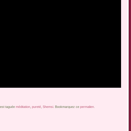
 est taguée
méditation
,
pureté
,
Shemsi
. Bookmarquez ce
permalien
.