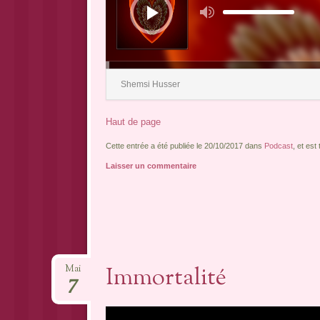
Utilisez
les
flèches
haut/bas
pour
augmenter
ou
diminuer
le
Shemsi Husser
volume.
Haut de page
Cette entrée a été publiée le 20/10/2017 dans
Podcast
, et es
Laisser un commentaire
Immortalité
Mai
7