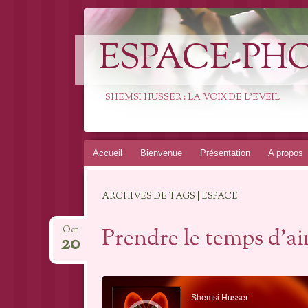
ESPACE-PH
SHEMSI HUSSER : LA VOIX DE L'EVEIL
Aller
Accueil
Bienvenue
Présentation
A propos
au
contenu
ARCHIVES DE TAGS | ESPACE
Prendre le temps d’a
Oct
20
Lecteur
audio
Shemsi Husser