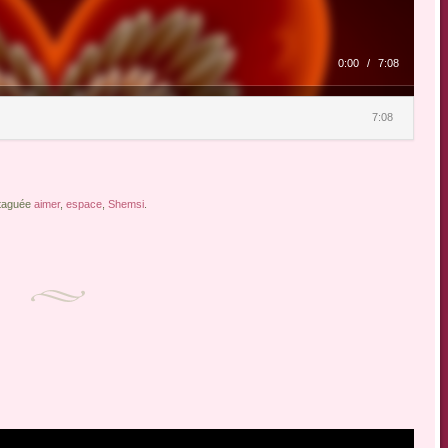
0:00
/
7:08
7:08
t taguée
aimer
,
espace
,
Shemsi
.