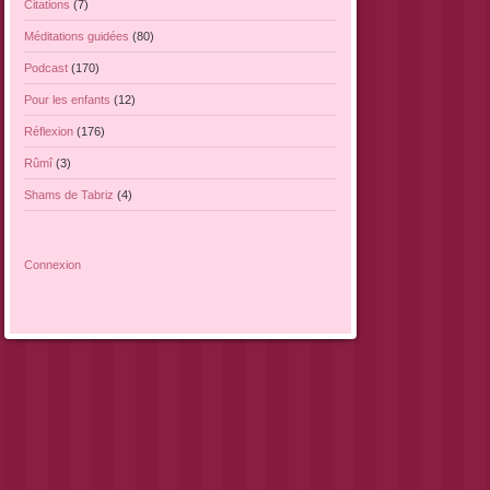
Citations
(7)
Méditations guidées
(80)
Podcast
(170)
Pour les enfants
(12)
Réflexion
(176)
Rûmî
(3)
Shams de Tabriz
(4)
Connexion