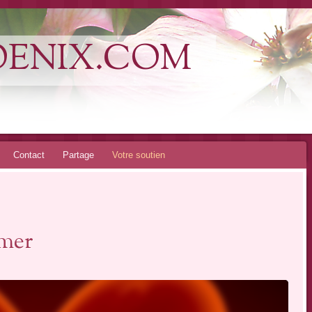
OENIX.COM
Contact
Partage
Votre soutien
imer