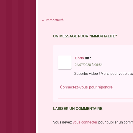
Navigation des articles
←
Immortalité
UN MESSAGE POUR “
IMMORTALITÉ
”
Chris
dit :
24/07/2020 à 06:54
Superbe vidéo ! Merci pour votre trav
Connectez-vous pour répondre
LAISSER UN COMMENTAIRE
Vous devez
vous connecter
pour publier un comm