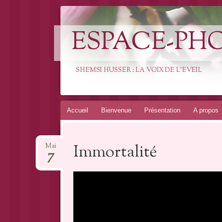
ESPACE-PH
SHEMSI HUSSER : LA VOIX DE L'EVEIL
Aller
Accueil
Bienvenue
Présentation
A propos
au
contenu
Immortalité
Mai
7