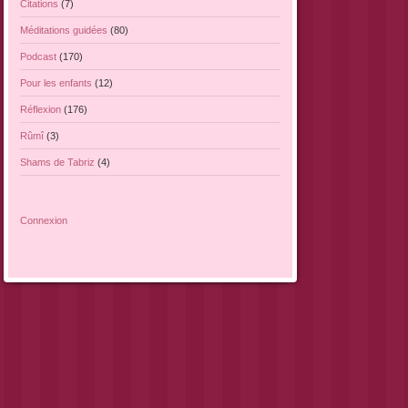
Citations
(7)
Méditations guidées
(80)
Podcast
(170)
Pour les enfants
(12)
Réflexion
(176)
Rûmî
(3)
Shams de Tabriz
(4)
Connexion