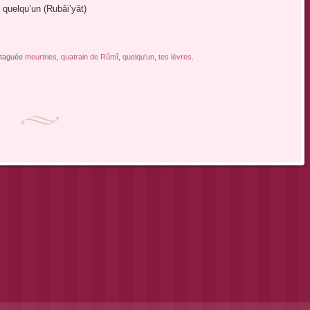
e quelqu’un (Rubâi’yât)
t taguée
meurtries
,
quatrain de Rûmî
,
quelqu'un
,
tes lèvres
.