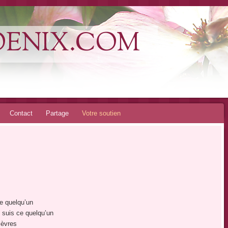
OENIX.COM
Contact
Partage
Votre soutien
ce quelqu’un
e suis ce quelqu’un
lèvres