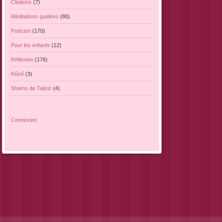
Citations
(7)
Méditations guidées
(80)
Podcast
(170)
Pour les enfants
(12)
Réflexion
(176)
Rûmî
(3)
Shams de Tabriz
(4)
Connexion