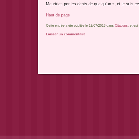
Meurtries par les dents de quelqu’un », et je suis c
Haut de page
Cette entrée a été publiée le 19/07/2013 dans
Citations
, et es
Laisser un commentaire
Navigation des articles