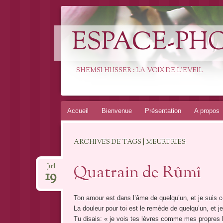
ESPACE-PH
SHEMSI HUSSER : LA VOIX DE L'EVEIL
Aller
Accueil
Bienvenue
Présentation
A propos
au
contenu
ARCHIVES DE TAGS | MEURTRIES
Quatrain de Rûmî
Juil
19
Ton amour est dans l’âme de quelqu’un, et je suis 
La douleur pour toi est le remède de quelqu’un, et j
Tu disais: « je vois tes lèvres comme mes propres 