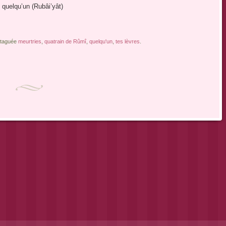
e quelqu’un (Rubâi’yât)
t taguée
meurtries
,
quatrain de Rûmî
,
quelqu'un
,
tes lèvres
.