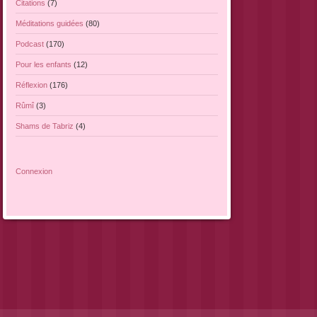
Citations
(7)
Méditations guidées
(80)
Podcast
(170)
Pour les enfants
(12)
Réflexion
(176)
Rûmî
(3)
Shams de Tabriz
(4)
Connexion