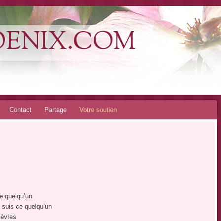
OENIX.COM
Contact
Partage
Votre soutien
ce quelqu’un
e suis ce quelqu’un
lèvres