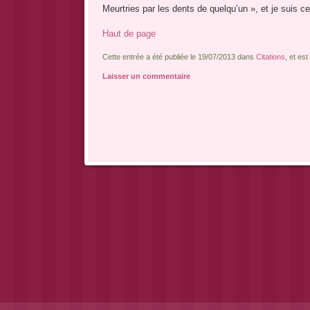
Meurtries par les dents de quelqu’un », et je suis c
Haut de page
Cette entrée a été publiée le 19/07/2013 dans
Citations
, et es
Laisser un commentaire
Navigation des articles