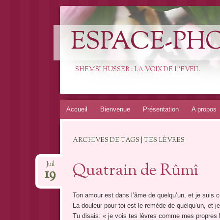
ESPACE-PH
SHEMSI HUSSER : LA VOIX DE L'EVEIL
Aller
Accueil
Bienvenue
Présentation
A propos
au
contenu
ARCHIVES DE TAGS | TES LÈVRES
Quatrain de Rûmî
Juil
19
Ton amour est dans l’âme de quelqu’un, et je suis 
La douleur pour toi est le remède de quelqu’un, et j
Tu disais: « je vois tes lèvres comme mes propres 