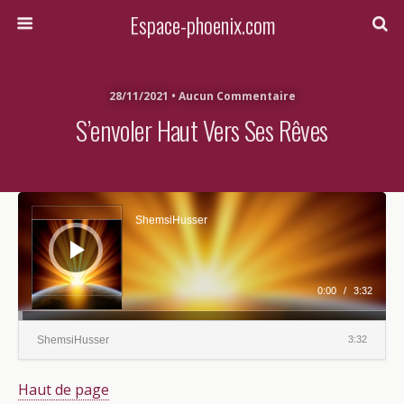
Espace-phoenix.com
28/11/2021 • Aucun Commentaire
S’envoler Haut Vers Ses Rêves
Lecteur
audio
ShemsiHusser
0:00
/
3:32
ShemsiHusser
3:32
Haut de page