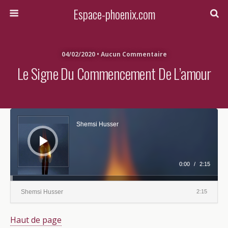
Espace-phoenix.com
04/02/2020 • Aucun Commentaire
Le Signe Du Commencement De L’amour
Lecteur
audio
Shemsi Husser
0:00
/
2:15
Shemsi Husser
2:15
Haut de page