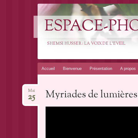
ESPACE-PH
SHEMSI HUSSER : LA VOIX DE L'EVEIL
Aller
Accueil
Bienvenue
Présentation
A propos
au
contenu
Myriades de lumières
Mai
25