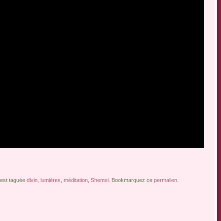
 est taguée
divin
,
lumières
,
méditation
,
Shemsi
. Bookmarquez ce
permalien
.