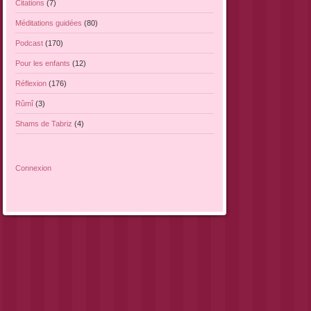
Citations
(7)
Méditations guidées
(80)
Podcast
(170)
Pour les enfants
(12)
Réflexion
(176)
Rûmî
(3)
Shams de Tabriz
(4)
Connexion