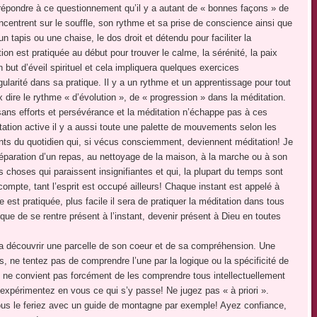
 répondre à ce questionnement qu’il y a autant de « bonnes façons » de
augmenter
centrent sur le souffle, son rythme et sa prise de conscience ainsi que
ou
n tapis ou une chaise, le dos droit et détendu pour faciliter la
diminuer
ion est pratiquée au début pour trouver le calme, la sérénité, la paix
le
n but d’éveil spirituel et cela impliquera quelques exercices
volume.
gularité dans sa pratique. Il y a un rythme et un apprentissage pour tout
 dire le rythme « d’évolution », de « progression » dans la méditation.
 sans efforts et persévérance et la méditation n’échappe pas à ces
itation active il y a aussi toute une palette de mouvements selon les
tants du quotidien qui, si vécus consciemment, deviennent méditation! Je
éparation d’un repas, au nettoyage de la maison, à la marche ou à son
es choses qui paraissent insignifiantes et qui, la plupart du temps sont
pte, tant l’esprit est occupé ailleurs! Chaque instant est appelé à
 est pratiquée, plus facile il sera de pratiquer la méditation dans tous
 que de se rentre présent à l’instant, devenir présent à Dieu en toutes
urra découvrir une parcelle de son coeur et de sa compréhension. Une
, ne tentez pas de comprendre l’une par la logique ou la spécificité de
l ne convient pas forcément de les comprendre tous intellectuellement
 expérimentez en vous ce qui s’y passe! Ne jugez pas « à priori ».
ous le feriez avec un guide de montagne par exemple! Ayez confiance,