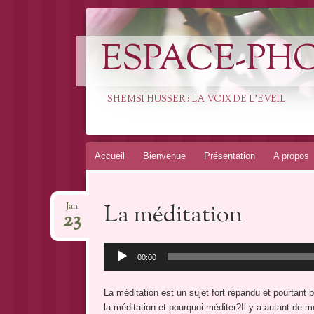
ESPACE-PH
SHEMSI HUSSER : LA VOIX DE L'EVEIL
Aller
Accueil
Bienvenue
Présentation
A propos
au
contenu
La méditation
Jan
23
Lecteur
00:00
audio
La méditation est un sujet fort répandu et pourtan
la méditation et pourquoi méditer?Il y a autant de