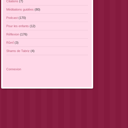
Citations
(7)
Méditations guidées
(80)
Podcast
(170)
Pour les enfants
(12)
Réflexion
(176)
Rûmî
(3)
Shams de Tabriz
(4)
Connexion