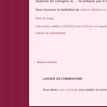
respectez les consignes ou … ne pratiquez pas la 
Vous trouverez la méditation du
silence intérieur e
Haut de page
Cette entrée, publiée le 23/01/2014 dans
Réflexion
, est tagué
Laisser un commentaire
Navigation des articles
←
Silence intérieur
LAISSER UN COMMENTAIRE
Vous devez
vous connecter
pour publier un comm