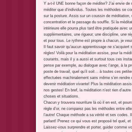
Y a-t-il UNE bonne façon de méditer? J’ai envie de
méditer que d’individus. Toutes les méthodes se con
sur la posture. Assis sur un coussin de méditation, u
concentration et le passage du souffle. Si la méditat
intérieure elle pourra plus tard être pratiquée avec u
supplémentaires, une rigueur, une discipline, une ré
et pour tous. Le rythme est propre à chacun, je veux
Il faut savoir qu’aucun apprentissage ne s’acquiert
règles! Voilà pour la méditation assise, pour la méd
courants, mais il y a aussi et surtout tous ces ins
pense par exemple, au dialogue avec l’ange, à la pr
poste de travail, quel qu’il soit… à toutes ces petit
effectuées machinalement sans même s’en rendre com
devenir méditation vivante! Plus la méditation assise
nos gestes! En bref, la méditation n’est rien d’autre
choses et situations.
Chacun y trouvera nourriture là où il en est, et po
règle d’or, ne comparez pas les méthodes entre elles
l’autre! Chaque méthode a sa vérité et ses codes. I
parlant! Prenez ce qui vous est proposé tel quel, et
Laissez-vous surprendre et porter, guider comme v