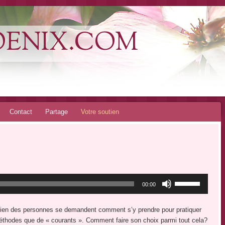
OENIX.COM
Contact
Partage
Votre soutien
Utilisez
00:00
les
flèches
t bien des personnes se demandent comment s’y prendre pour pratiquer
haut/bas
 méthodes que de « courants ». Comment faire son choix parmi tout cela?
pour