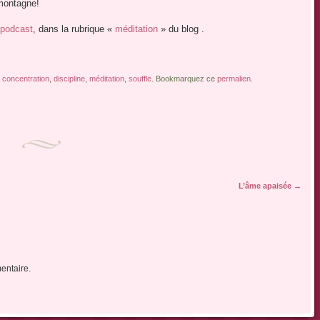
montagne!
n podcast
, dans la rubrique «
méditation
» du blog .
e
concentration
,
discipline
,
méditation
,
souffle
. Bookmarquez ce
permalien
.
L’âme apaisée
→
entaire.