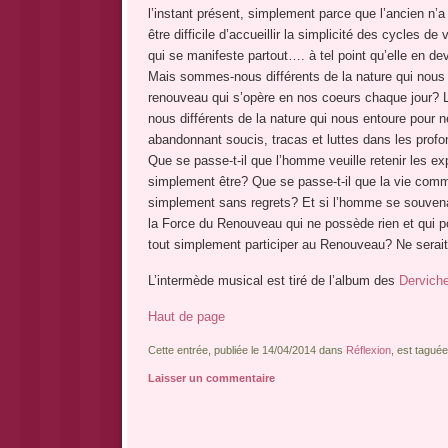
l’instant présent, simplement parce que l’ancien n’
être difficile d’accueillir la simplicité des cycles d
qui se manifeste partout…. à tel point qu’elle en devi
Mais sommes-nous différents de la nature qui nous e
renouveau qui s’opère en nos coeurs chaque jour? 
nous différents de la nature qui nous entoure pour n
abandonnant soucis, tracas et luttes dans les profond
Que se passe-t-il que l’homme veuille retenir les ex
simplement être? Que se passe-t-il que la vie comme 
simplement sans regrets? Et si l’homme se souvenait?
la Force du Renouveau qui ne possède rien et qui p
tout simplement participer au Renouveau? Ne serait-
L’intermède musical est tiré de l’album des
Dervich
Haut de page
Cette entrée, publiée le 14/04/2014 dans
Réflexion
, est tagué
Laisser un commentaire