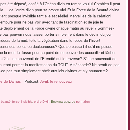
a pas été déposé, confié à l’Océan divin en temps voulu! Combien il peut
e vie…. de l’ordre divin pour sa propre vie! Et la Force de la Beauté divine
ent presque invisible tant elle est réelle! Merveilles de la création!
ntoure pour ne pas voir avec tant de fascination et de joie le
Le déploiement de la Force divine chaque matin au réveil? Sommes-
e pas pouvoir nous laisser porter simplement dans le déclin du jour,
eurs de la nuit, telle la végétation dans le repos de l’hiver!
périences belles ou douloureuses? Que se passe-t-il qu’il ne puisse
la mort lui fasse peur au point de ne pouvoir les accueillir et lâcher
 s’il se souvenait de l’Eternité qui le traverse? S’il se souvenait de
ourtant permet la manifestation du TOUT Miséricorde? Ne serait-ce pas
ce pas tout simplement obéir aux lois divines et s’y soumettre?
es de Damas
Podcast:
Avril, le renouveau
e
beauté
,
force
,
invisible
,
ordre Divin
. Bookmarquez ce
permalien
.