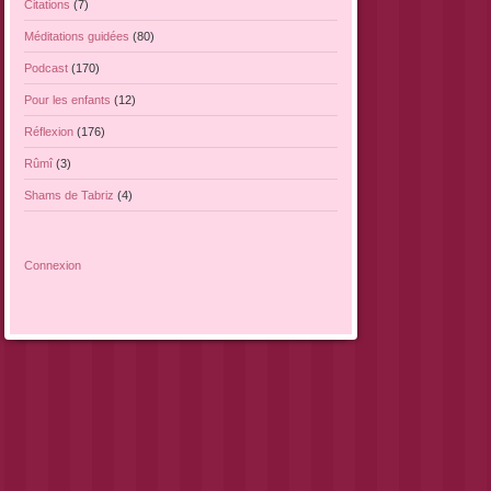
Citations
(7)
Méditations guidées
(80)
Podcast
(170)
Pour les enfants
(12)
Réflexion
(176)
Rûmî
(3)
Shams de Tabriz
(4)
Connexion