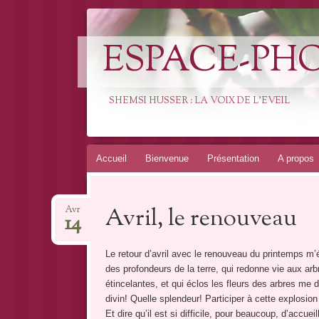
ESPACE-PH
SHEMSI HUSSER : LA VOIX DE L'EVEIL
Aller
Accueil
Bienvenue
Présentation
A propos
au
contenu
Avril, le renouveau
Avr
14
Le retour d’avril avec le renouveau du printemps m’é
des profondeurs de la terre, qui redonne vie aux arb
étincelantes, et qui éclos les fleurs des arbres me 
divin! Quelle splendeur! Participer à cette explosio
Et dire qu’il est si difficile, pour beaucoup, d’accuei