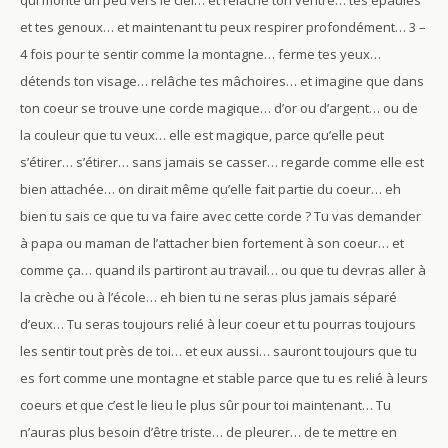
qui monte un peu vers le ciel… et relâche ton ventre… tes épaules
et tes genoux… et maintenant tu peux respirer profondément… 3 –
4 fois pour te sentir comme la montagne… ferme tes yeux…
détends ton visage… relâche tes mâchoires… et imagine que dans
ton coeur se trouve une corde magique… d’or ou d’argent… ou de
la couleur que tu veux… elle est magique, parce qu’elle peut
s’étirer… s’étirer… sans jamais se casser… regarde comme elle est
bien attachée… on dirait même qu’elle fait partie du coeur… eh
bien tu sais ce que tu va faire avec cette corde ? Tu vas demander
à papa ou maman de l’attacher bien fortement à son coeur… et
comme ça… quand ils partiront au travail… ou que tu devras aller à
la crèche ou à l’école… eh bien tu ne seras plus jamais séparé
d’eux… Tu seras toujours relié à leur coeur et tu pourras toujours
les sentir tout près de toi… et eux aussi… sauront toujours que tu
es fort comme une montagne et stable parce que tu es relié à leurs
coeurs et que c’est le lieu le plus sûr pour toi maintenant… Tu
n’auras plus besoin d’être triste… de pleurer… de te mettre en