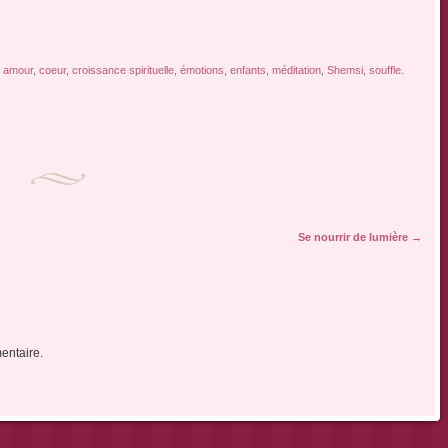
e
amour
,
coeur
,
croissance spirituelle
,
émotions
,
enfants
,
méditation
,
Shemsi
,
souffle
.
Se nourrir de lumière
→
entaire.