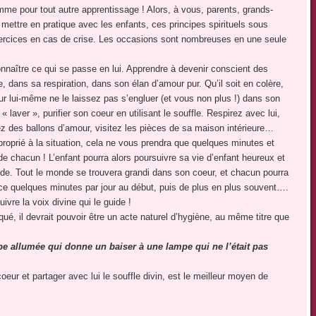
mme pour tout autre apprentissage ! Alors, à vous, parents, grands-
mettre en pratique avec les enfants, ces principes spirituels sous
exercices en cas de crise. Les occasions sont nombreuses en une seule
onnaître ce qui se passe en lui. Apprendre à devenir conscient des
e, dans sa respiration, dans son élan d’amour pur. Qu’il soit en colère,
é sur lui-même ne le laissez pas s’engluer (et vous non plus !) dans son
laver », purifier son coeur en utilisant le souffle. Respirez avec lui,
ez des ballons d’amour, visitez les pièces de sa maison intérieure…
proprié à la situation, cela ne vous prendra que quelques minutes et
 de chacun ! L’enfant pourra alors poursuivre sa vie d’enfant heureux et
étude. Tout le monde se trouvera grandi dans son coeur, et chacun pourra
nce quelques minutes par jour au début, puis de plus en plus souvent….
vre la voix divine qui le guide !
qué, il devrait pouvoir être un acte naturel d’hygiène, au même titre que
 allumée qui donne un baiser à une lampe qui ne l’était pas
oeur et partager avec lui le souffle divin, est le meilleur moyen de