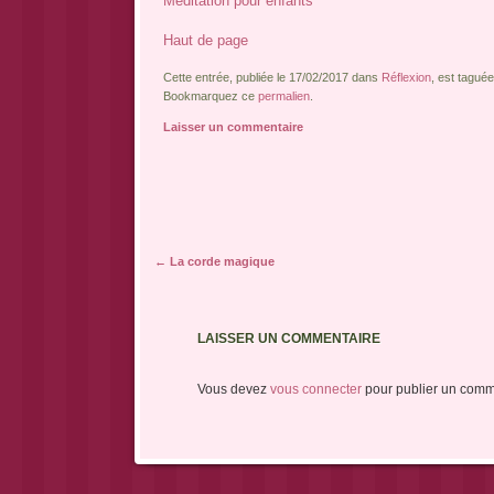
Méditation pour enfants
Haut de page
Cette entrée, publiée le 17/02/2017 dans
Réflexion
, est tagué
Bookmarquez ce
permalien
.
Laisser un commentaire
Navigation des articles
←
La corde magique
LAISSER UN COMMENTAIRE
Vous devez
vous connecter
pour publier un comm