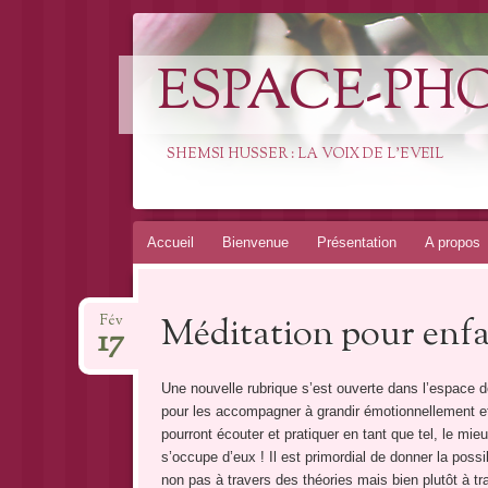
ESPACE-PH
SHEMSI HUSSER : LA VOIX DE L'EVEIL
Aller
Accueil
Bienvenue
Présentation
A propos
au
contenu
Méditation pour enf
Fév
17
Une nouvelle rubrique s’est ouverte dans l’espace d
pour les accompagner à grandir émotionnellement et
pourront écouter et pratiquer en tant que tel, le mie
s’occupe d’eux ! Il est primordial de donner la possi
non pas à travers des théories mais bien plutôt à tra