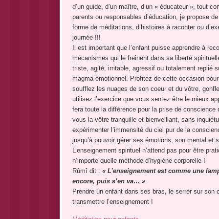
d’un guide, d’un maître, d’un « éducateur », tout co
parents ou responsables d’éducation, je propose de 
forme de méditations, d’histoires à raconter ou d’
journée !!!
Il est important que l’enfant puisse apprendre à rec
mécanismes qui le freinent dans sa liberté spirituell
triste, agité, irritable, agressif ou totalement repli
magma émotionnel. Profitez de cette occasion pour « 
soufflez les nuages de son coeur et du vôtre, gonfl
utilisez l’exercice que vous sentez être le mieux ap
fera toute la différence pour la prise de conscience
vous la vôtre tranquille et bienveillant, sans inqui
expérimenter l’immensité du ciel pur de la conscie
jusqu’à pouvoir gérer ses émotions, son mental et sui
L’enseignement spirituel n’attend pas pour être prati
n’importe quelle méthode d’hygiène corporelle !
Rûmî dit :
« L’enseignement est comme une lampe
encore, puis s’en va… »
Prendre un enfant dans ses bras, le serrer sur son c
transmettre l’enseignement !