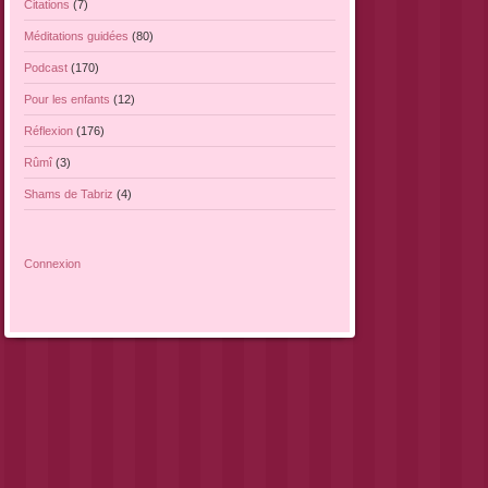
Citations
(7)
Méditations guidées
(80)
Podcast
(170)
Pour les enfants
(12)
Réflexion
(176)
Rûmî
(3)
Shams de Tabriz
(4)
Connexion