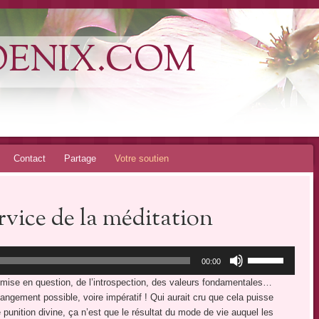
OENIX.COM
Contact
Partage
Votre soutien
vice de la méditation
Utilisez
00:00
les
emise en question, de l’introspection, des valeurs fondamentales…
flèches
angement possible, voire impératif ! Qui aurait cru que cela puisse
haut/bas
ne punition divine, ça n’est que le résultat du mode de vie auquel les
pour