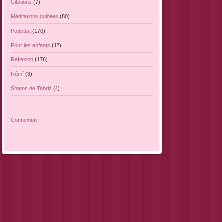
Citations
(7)
Méditations guidées
(80)
Podcast
(170)
Pour les enfants
(12)
Réflexion
(176)
Rûmî
(3)
Shams de Tabriz
(4)
Connexion