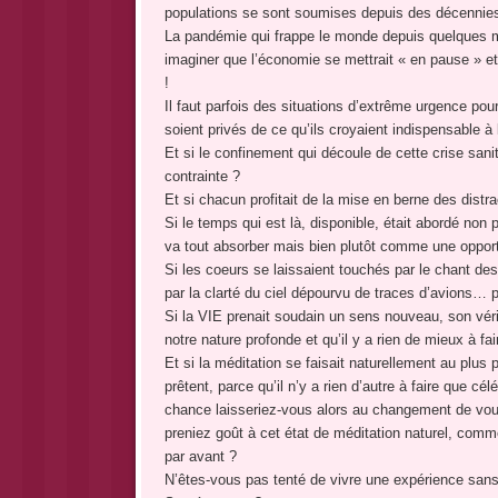
populations se sont soumises depuis des décennie
La pandémie qui frappe le monde depuis quelques m
imaginer que l’économie se mettrait « en pause » et
!
Il faut parfois des situations d’extrême urgence pour q
soient privés de ce qu’ils croyaient indispensable à
Et si le confinement qui découle de cette crise sani
contrainte ?
Et si chacun profitait de la mise en berne des distr
Si le temps qui est là, disponible, était abordé n
va tout absorber mais bien plutôt comme une opportun
Si les coeurs se laissaient touchés par le chant de
par la clarté du ciel dépourvu de traces d’avions… pa
Si la VIE prenait soudain un sens nouveau, son vér
notre nature profonde et qu’il y a rien de mieux à fai
Et si la méditation se faisait naturellement au plu
prêtent, parce qu’il n’y a rien d’autre à faire que cé
chance laisseriez-vous alors au changement de vous
preniez goût à cet état de méditation naturel, comm
par avant ?
N’êtes-vous pas tenté de vivre une expérience san