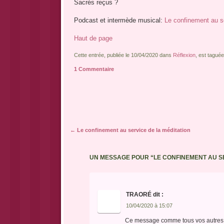
Sacrés reçus ?
Podcast et intermède musical:
Le confinement au se
Haut de page
Cette entrée, publiée le 10/04/2020 dans
Réflexion
, est tagué
1 Commentaire
Navigation des articles
←
Le confinement au service de la méditation
UN MESSAGE POUR “
LE CONFINEMENT AU S
TRAORÉ
dit :
10/04/2020 à 15:07
Ce message comme tous vos autres m