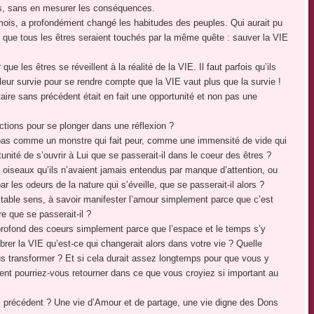
s, sans en mesurer les conséquences.
augmenter
ois, a profondément changé les habitudes des peuples. Qui aurait pu
ou
 que tous les êtres seraient touchés par la même quête : sauver la VIE
diminuer
le
ue les êtres se réveillent à la réalité de la VIE. Il faut parfois qu’ils
volume.
 leur survie pour se rendre compte que la VIE vaut plus que la survie !
taire sans précédent était en fait une opportunité et non pas une
actions pour se plonger dans une réflexion ?
on pas comme un monstre qui fait peur, comme une immensité de vide qui
ité de s’ouvrir à Lui que se passerait-il dans le coeur des êtres ?
s oiseaux qu’ils n’avaient jamais entendus par manque d’attention, ou
r les odeurs de la nature qui s’éveille, que se passerait-il alors ?
itable sens, à savoir manifester l’amour simplement parce que c’est
re que se passerait-il ?
s profond des coeurs simplement parce que l’espace et le temps s’y
lébrer la VIE qu’est-ce qui changerait alors dans votre vie ? Quelle
 transformer ? Et si cela durait assez longtemps pour que vous y
ent pourriez-vous retourner dans ce que vous croyiez si important au
s précédent ? Une vie d’Amour et de partage, une vie digne des Dons