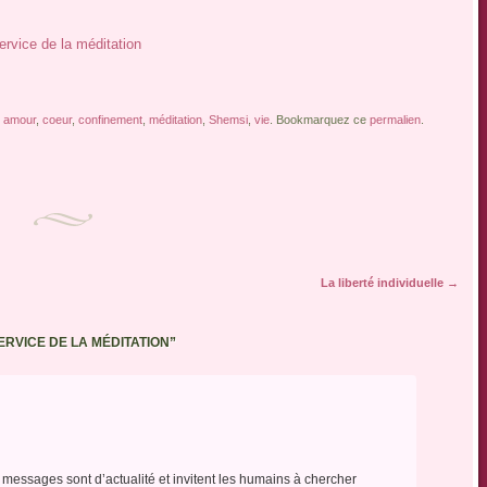
rvice de la méditation
e
amour
,
coeur
,
confinement
,
méditation
,
Shemsi
,
vie
. Bookmarquez ce
permalien
.
La liberté individuelle
→
ERVICE DE LA MÉDITATION
”
essages sont d’actualité et invitent les humains à chercher