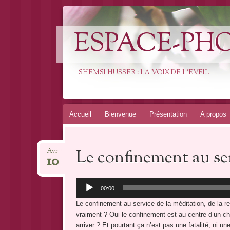
ESPACE-PH
SHEMSI HUSSER : LA VOIX DE L'EVEIL
Aller
Accueil
Bienvenue
Présentation
A propos
au
contenu
Le confinement au ser
Avr
10
Lecteur
00:00
audio
Le confinement au service de la méditation, de la r
vraiment ? Oui le confinement est au centre d’un ch
arriver ? Et pourtant ça n’est pas une fatalité, ni u