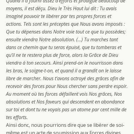
Quand il a fourni assez d’efforts et prodigué beaucoup de
moyens, il est déçu. Dieu le Très Haut lui dit : Tu avais
imaginé pouvoir te libérer par tes propres forces et
actions. Tels sont les préceptes que Nous avons imposés :
Que tu dépenses dans Notre voie tout ce que tu possèdes;
ensuite viendra Notre absolution. (…) Tu marches tant
dans ce chemin que tu seras épuisé, que tu tomberas et
qu’il ne te restera plus de force, alors la Grâce de Dieu
viendra à ton secours. Ainsi prend-on le nourrisson dans
les bras, le soigne-t-on, et quand il a grandit on le laisse
libre de marcher. Nous t’avons octroyé des grâces afin de
recevoir des forces pour Nous chercher sans perdre espoir.
Au moment où tes forces défaillent vois Nos grâces, Nos
absolutions et Nos faveurs qui descendent en abondance
sur toi et dont tu ne voyais pas un atome par cent mille de
tes efforts.
Ainsi donc, nous pourrions dire que se libérer de soi-
même est un acte de soumission aux Forces divines