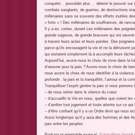
conquérir… posséder plus … détenir le pouvoir sur 
combats sanglants, de guerres, de destructions irr
millénaires sans se souvenir des efforts inutiles de
« forts » ! Des millénaires de souffrances, de ranc
Il y a eu, certes, durant ces millénaires des poi
grande sagesse, de grande bravoure qui ont oeuvré à 
à travers leurs actes et leurs paroles. Des poignées 
parce qu’ils encouragent la vie et ne la détruisent 
qui restaient simplement là à accomplir leurs tâches 
Aujourd’hui, avons-nous le choix de vivre dans la ha
d’oeuvrer pour la paix ? Avons-nous le choix de bann
nous avons le choix de nous identifier à la violence,
profonde : la paix et la tranquillité, l’amour et la 
Tranquilliser l’esprit génère la paix si nous prenons 
– de nous retirer dans le silence du coeur
– d’accueillir la Vie en nous, quelles que soient les 
– d’arrêter tout jugement et toute attente sur ce qui 
– d’être confiant qu’il y a un Ordre divin qui nous é
Aussi longtemps qu’il y aura des hommes et des femmes
paix entre les peuples.
Podcast et intermède musical:
Tranquilliser l’esprit