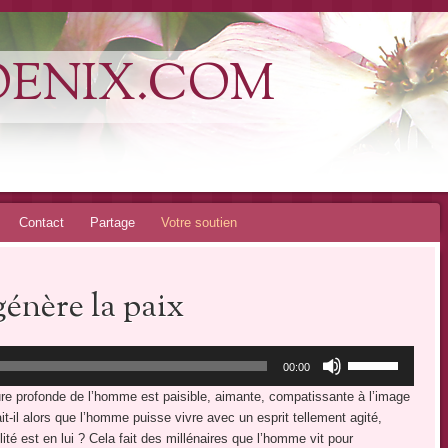
OENIX.COM
Contact
Partage
Votre soutien
 génère la paix
Utilisez
00:00
les
ature profonde de l’homme est paisible, aimante, compatissante à l’image
flèches
t-il alors que l’homme puisse vivre avec un esprit tellement agité,
haut/bas
lité est en lui ? Cela fait des millénaires que l’homme vit pour
pour