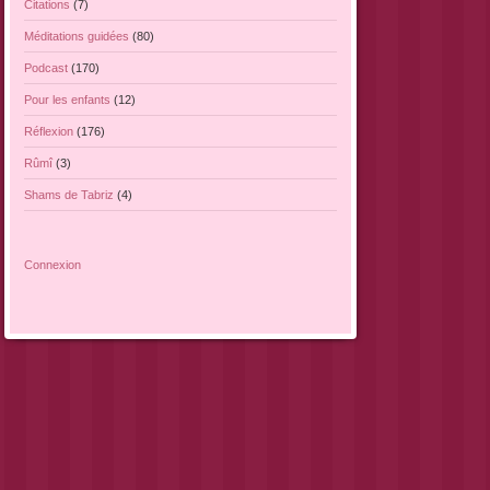
Citations
(7)
Méditations guidées
(80)
Podcast
(170)
Pour les enfants
(12)
Réflexion
(176)
Rûmî
(3)
Shams de Tabriz
(4)
Connexion