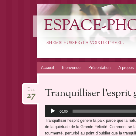
ESPACE-PH
SHEMSI HUSSER : LA VOIX DE L'EVEIL
Aller
Accueil
Bienvenue
Présentation
A propos
au
contenu
Tranquilliser l’esprit
Déc
27
Lecteur
00:00
audio
Tranquilliser l’esprit génère la paix parce que la n
de la quiétude de la Grande Félicité. Comment se fai
tourmenté, perturbé au point d’oublier que la tranquil