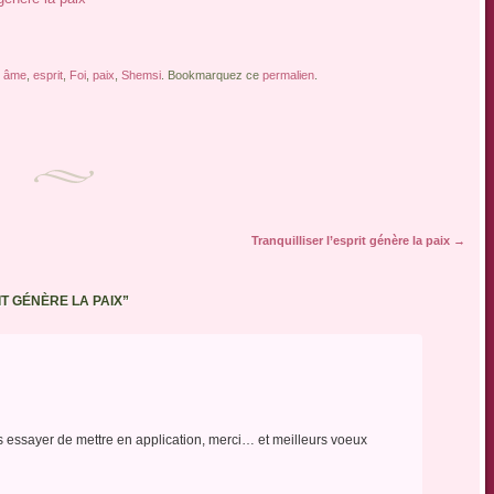
e
âme
,
esprit
,
Foi
,
paix
,
Shemsi
. Bookmarquez ce
permalien
.
Tranquilliser l’esprit génère la paix
→
IT GÉNÈRE LA PAIX
”
s essayer de mettre en application, merci… et meilleurs voeux