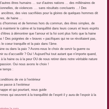
d’autres êtres humains … sur d’autres nations … des millénaires de
augmenter
ationnelles, de violences …. sans résultats concluants …! Des
ou
s ancêtres, des vies sacrifiées pour la gloires de quelques hommes dit
diminuer
unes, de haine …
le
gnées d’hommes et de femmes hors du commun, des êtres simples, de
volume.
maintenir le calme et la tranquillité dans leurs coeurs et leurs esprits
d’êtres à démontrer que l’amour et la foi sont plus forts que la haine
pas ! Des poignées de « braves » pacifiques qui ne se révoltaient pas,
le coeur tranquille et la paix dans l’âme.
ine ou dans la paix ? Avons-nous le choix de servir la guerre ou
ir ou d’accueillir ? Oui ! Aujourd’hui tout autant que n’importe quand,
 à la haine ou à la peur OU de nous retirer dans notre véritable nature
compassion. Oui nous avons le choix !
le temps :
conditions de vie à l’extérieur
se passe à l’extérieur
chappe et qui pourtant, nous guide
 qui oeuvrent à la tranquillité de l’esprit il y aura de l’espoir à la
 génère la paix