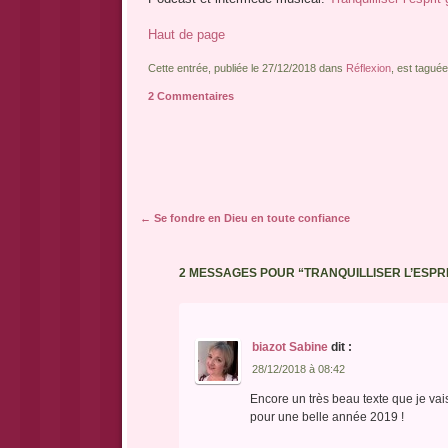
Haut de page
Cette entrée, publiée le 27/12/2018 dans
Réflexion
, est tagué
2 Commentaires
Navigation des articles
←
Se fondre en Dieu en toute confiance
2 MESSAGES POUR “
TRANQUILLISER L’ESPR
biazot Sabine
dit :
28/12/2018 à 08:42
Encore un très beau texte que je vai
pour une belle année 2019 !