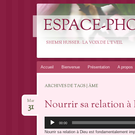
ESPACE-PH
SHEMSI HUSSER : LA VOIX DE L'EVEIL
Aller
Accueil
Bienvenue
Présentation
A propos
au
contenu
ARCHIVES DE TAGS | ÂME
Nourrir sa relation à
Mar
31
Lecteur
00:00
audio
Nourrir sa relation à Dieu est fondamentalement imp