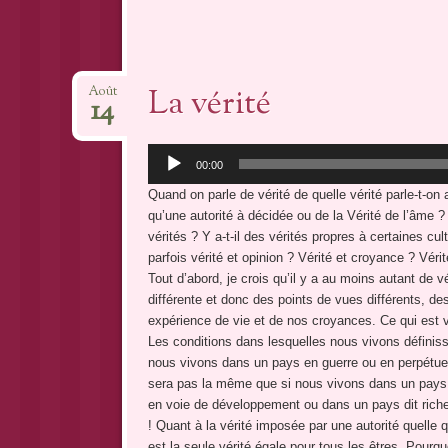
La vérité
Août
14
Lecteur
00:00
audio
Quand on parle de vérité de quelle vérité parle-t-on a
qu’une autorité à décidée ou de la Vérité de l’âme ? Y
vérités ? Y a-t-il des vérités propres à certaines c
parfois vérité et opinion ? Vérité et croyance ? Vérit
Tout d’abord, je crois qu’il y a au moins autant de 
différente et donc des points de vues différents, de
expérience de vie et de nos croyances. Ce qui est vr
Les conditions dans lesquelles nous vivons définisse
nous vivons dans un pays en guerre ou en perpétuel c
sera pas la même que si nous vivons dans un pays c
en voie de développement ou dans un pays dit riche
! Quant à la vérité imposée par une autorité quelle q
est la seule vérité égale pour tous les êtres. Po