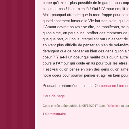
parce qu’il n’est plus possible de le garder sous cape
n’existait pas ! Il est bien là ! Oui ! l’Amour emplit l
Mais pourquoi attendre que la mort frappe pour pens
quotidiennement lorsque la Vie bat son plein, qu’il 
L’Amour devrait pouvoir se dire, se manifester, se 
qu’on aime, on peut aussi profiter des moments de 
quelque part, qui nous interpellent sur un aspect de
souvent plus difficile de penser en bien de soi-mê
dérangent que de penser en bien des gens qu’on aime
coeur ? Y a-t-il un coeur qui mérite plus qu’un autre 
cours à l’Amour qui coule en lui pour tous les êtres 
Il est vrai qu’on pense en bien des gens qu’on aime
notre coeur pour pouvoir penser et agir en bien pour 
Podcast et intermède musical:
On pense en bien d
Haut de page
Cette entrée a été publiée le 05/12/2017 dans
Réflexion
, et e
1 Commentaire