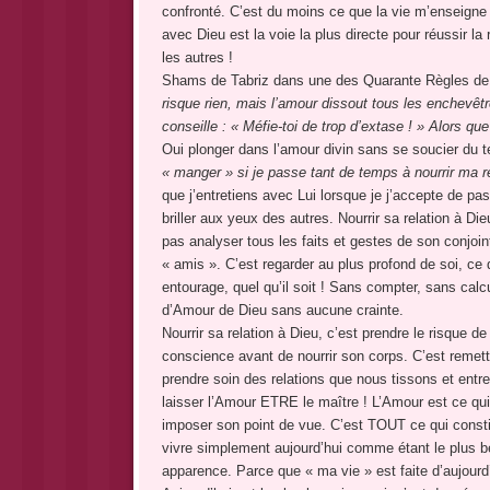
confronté. C’est du moins ce que la vie m’enseigne 
avec Dieu est la voie la plus directe pour réussir 
les autres !
Shams de Tabriz dans une des Quarante Règles de 
risque rien, mais l’amour dissout tous les enchevêtr
conseille : « Méfie-toi de trop d’extase ! » Alors que
Oui plonger dans l’amour divin sans se soucier du
« manger » si je passe tant de temps à nourrir ma r
que j’entretiens avec Lui lorsque je j’accepte de p
briller aux yeux des autres. Nourrir sa relation à Di
pas analyser tous les faits et gestes de son conjoi
« amis ». C’est regarder au plus profond de soi, ce q
entourage, quel qu’il soit ! Sans compter, sans calc
d’Amour de Dieu sans aucune crainte.
Nourrir sa relation à Dieu, c’est prendre le risque 
conscience avant de nourrir son corps. C’est remettre
prendre soin des relations que nous tissons et entr
laisser l’Amour ETRE le maître ! L’Amour est ce qui p
imposer son point de vue. C’est TOUT ce qui constit
vivre simplement aujourd’hui comme étant le plus b
apparence. Parce que « ma vie » est faite d’aujourd