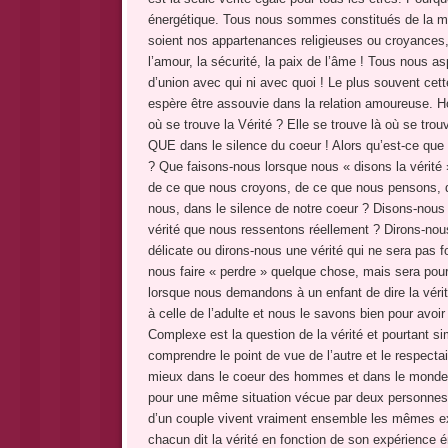
énergétique. Tous nous sommes constitués de la m
soient nos appartenances religieuses ou croyances
l’amour, la sécurité, la paix de l’âme ! Tous nous 
d’union avec qui ni avec quoi ! Le plus souvent cet
espère être assouvie dans la relation amoureuse. Ho
où se trouve la Vérité ? Elle se trouve là où se trou
QUE dans le silence du coeur ! Alors qu’est-ce que ça 
? Que faisons-nous lorsque nous « disons la vérité
de ce que nous croyons, de ce que nous pensons, de 
nous, dans le silence de notre coeur ? Disons-nous l
vérité que nous ressentons réellement ? Dirons-nous 
délicate ou dirons-nous une vérité qui ne sera pas f
nous faire « perdre » quelque chose, mais sera pour
lorsque nous demandons à un enfant de dire la vérit
à celle de l’adulte et nous le savons bien pour avoi
Complexe est la question de la vérité et pourtant sim
comprendre le point de vue de l’autre et le respectai
mieux dans le coeur des hommes et dans le monde !
pour une même situation vécue par deux personnes
d’un couple vivent vraiment ensemble les mêmes exp
chacun dit la vérité en fonction de son expérience é