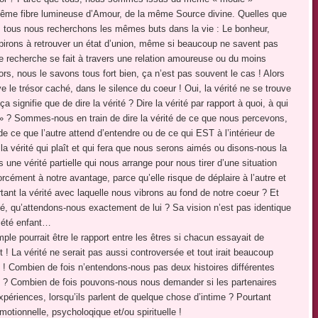
ême fibre lumineuse d’Amour, de la même Source divine. Quelles que
, tous nous recherchons les mêmes buts dans la vie : Le bonheur,
aspirons à retrouver un état d’union, même si beaucoup ne savent pas
te recherche se fait à travers une relation amoureuse ou du moins
rs, nous le savons tous fort bien, ça n’est pas souvent le cas ! Alors
ve le trésor caché, dans le silence du coeur ! Oui, la vérité ne se trouve
signifie que de dire la vérité ? Dire la vérité par rapport à quoi, à qui
 » ? Sommes-nous en train de dire la vérité de ce que nous percevons,
ce que l’autre attend d’entendre ou de ce qui EST à l’intérieur de
a vérité qui plaît et qui fera que nous serons aimés ou disons-nous la
une vérité partielle qui nous arrange pour nous tirer d’une situation
orcément à notre avantage, parce qu’elle risque de déplaire à l’autre et
tant la vérité avec laquelle nous vibrons au fond de notre coeur ? Et
é, qu’attendons-nous exactement de lui ? Sa vision n’est pas identique
r été enfant…
ple pourrait être le rapport entre les êtres si chacun essayait de
t ! La vérité ne serait pas aussi controversée et tout irait beaucoup
 Combien de fois n’entendons-nous pas deux histoires différentes
 ? Combien de fois pouvons-nous nous demander si les partenaires
ériences, lorsqu’ils parlent de quelque chose d’intime ? Pourtant
motionnelle, psycholoqique et/ou spirituelle !