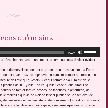
 gens qu’on aime
Utilisez
00:00
les
d un être cher, un parent, un proche, un ami, que cela devient évident :
flèches
haut/bas
 chose de merveilleux se met en place, se met en lumière. La Force
pour
se fait chair à travers l’épreuve. La Lumière enfouie au tréfonds du
augmenter
a Beauté de l’être qui s' »éteint » et qui permet à Sa Lumière de se
ou
s proches de lui. Quelle Beauté, quelle Grâce et quel Amour se
diminuer
s endurcis de tant et tant de scories, de rancunes, d’amertume, de
le
elle merveille que de pouvoir se laisser purifier, se laisser laver de
volume.
e, de fausseté, de méchanceté ou de tromperie ! Qu’il est bon au coeur
 le laisser couler librement, sans gêne, sans arrière-pensée, simplement