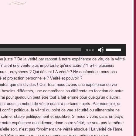
Utilisez
00:00
les
u juste ? De la vérité par rapport à notre expérience de vie, de la vérité
flèches
 a-t-il une vérité plus importante qu’une autre ? Y a-t-il plusieurs
haut/bas
ultures, croyances ? Qui détient LA vérité ? Ne confondons-nous pas
pour
é et projection personnelle ? Vérité et pouvoir ?
augmenter
vérités que d’individus ! Oui, tous nous avons une expérience de vie
ou
s besoins différents, une compréhension différente en fonction de notre
diminuer
ai pour quelqu’un peut être tout à fait erroné pour quelqu’un d’autre !
le
nt aussi la notion de vérité quant à certains sujets. Par exemple, si
volume.
onflit politique, la vérité du point de vue sécurité ou alimentaire ne
alme, stable politiquement et équilibré. Si nous vivons dans un pays
 notre expérience quotidienne, donc notre vérité, ne sera pas la même
u’elle soit, n’est pas forcément une vérité absolue ! La vérité de l’âme,
urquoi ? Parce que tous, nous sommes issus du même « moule »