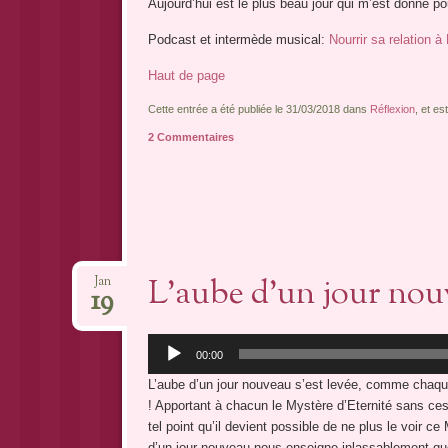
Aujourd’hui est le plus beau jour qui m’est donné po
Podcast et intermède musical:
Nourrir sa relation à
Haut de page
Cette entrée a été publiée le 31/03/2018 dans
Réflexion
, et e
2 Commentaires
L’aube d’un jour no
Jan
19
Lecteur
00:00
audio
L’aube d’un jour nouveau s’est levée, comme chaque
! Apportant à chacun le Mystère d’Eternité sans cess
tel point qu’il devient possible de ne plus le voir c
d’un jour nouveau nous enseigne inlassablement q