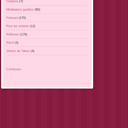
Citations
(7)
Méditations guidées
(80)
Podcast
(170)
Pour les enfants
(12)
Réflexion
(176)
Rûmî
(3)
Shams de Tabriz
(4)
Connexion