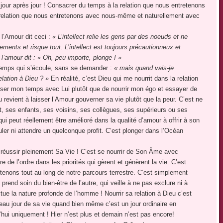
jour après jour ! Consacrer du temps à la relation que nous entretenons
haut/bas
la relation que nous entretenons avec nous-même et naturellement avec
pour
augmenter
l’Amour dit ceci :
« L’intellect relie les gens par des noeuds et ne
ou
ements et risque tout. L’intellect est toujours précautionneux et
diminuer
 l’amour dit : « Oh, peu importe, plonge ! »
le
 temps qui s’écoule, sans se demander :
« mais quand vais-je
volume.
elation à Dieu ? »
En réalité, c’est Dieu qui me nourrit dans la relation
asser mon temps avec Lui plutôt que de nourrir mon égo et essayer de
eu revient à laisser l’Amour gouverner sa vie plutôt que la peur. C’est ne
nt, ses enfants, ses voisins, ses collègues, ses supérieurs ou ses
ui peut réellement être amélioré dans la qualité d’amour à offrir à son
uler ni attendre un quelconque profit. C’est plonger dans l’Océan
de réussir pleinement Sa Vie ! C’est se nourrir de Son Âme avec
 de l’ordre dans les priorités qui gèrent et génèrent la vie. C’est
etenons tout au long de notre parcours terrestre. C’est simplement
rend soin du bien-être de l’autre, qui veille à ne pas exclure ni à
ue la nature profonde de l’homme ! Nourrir sa relation à Dieu c’est
eau jour de sa vie quand bien même c’est un jour ordinaire en
’hui uniquement ! Hier n’est plus et demain n’est pas encore!