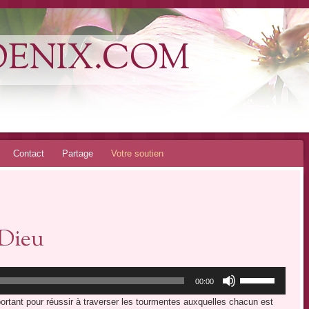
OENIX.COM
Contact
Partage
Votre soutien
 Dieu
Utilisez
00:00
les
ortant pour réussir à traverser les tourmentes auxquelles chacun est
flèches