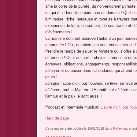
âme la porte de la pureté, du non-encore-manifesté
ce qui était hier et ne parle pas de demain ! Qu’il es
lumineuse, riche, heureuse et joyeuse à travers tou
expérience de lutte, de combat, de souffrance et 
d’évènements !
La manière dont est abordée l’aube d’un jour nouvea
empruntée ! Oui, combien peu sont conscients de l’
Prendre le temps de saluer le Mystère qui s’offre à 
différence ! Oser accueillir, choisir l’immensité de 
épreuves, obligations, engagements, responsabilités
célébrer et de puiser dans l’abondance qui attend ren
peurs !
Lorsque l’aube d’un jour nouveau se lève, se lève au
célébrée, tout le Mystère d’Eternité est célébré auss
l’amour et la paix le sont aussi !
Podcast et intermède musical:
L’aube d’un jour nou
Haut de page
Cette entrée a été publiée le 19/01/2018 dans
Réflexion
, et e
3 Commentaires