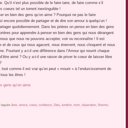
. Qu’il n’est plus possible de le faire taire, de faire comme s’il
es coeurs tel un torrent inextinguible !
er en bien des gens qu’on aime ? Pourquoi ne pas le faire
est encore possible de partager et de dire son amour à quelqu’un !
partager quotidiennement. Dans les prières on pense en bien des gens
prières pour apprendre à penser en bien des gens qui nous dérangent
 nous que nous ne pouvons accepter, voir ou reconnaître ! Il est
me et de ceux qui nous agacent, nous énervent, nous choquent et nous
. Pourtant y a-t-il une différence dans l’Amour qui nourrit chaque
d’être aimé ? Ou y a-t-il une raison de priver le coeur de laisser libre
?
, tout comme il est vrai qu’on peut « mourir » à l’endurcissement de
tous les êtres !
es gens qu’on aime
st taguée
âme
,
amour
,
coeur
,
confiance
,
Dieu
,
lumière
,
mort
,
sèparation
,
Shemsi
.