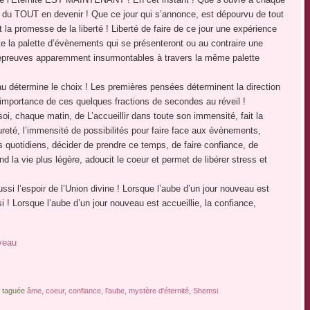
augmenter
, du TOUT en devenir ! Que ce jour qui s’annonce, est dépourvu de tout
ou
t la promesse de la liberté ! Liberté de faire de ce jour une expérience
diminuer
te la palette d’évènements qui se présenteront ou au contraire une
le
d’épreuves apparemment insurmontables à travers la même palette
volume.
u détermine le choix ! Les premières pensées déterminent la direction
importance de ces quelques fractions de secondes au réveil !
soi, chaque matin, de L’accueillir dans toute son immensité, fait la
pureté, l’immensité de possibilités pour faire face aux évènements,
 quotidiens, décider de prendre ce temps, de faire confiance, de
d la vie plus légère, adoucit le coeur et permet de libérer stress et
ssi l’espoir de l’Union divine ! Lorsque l’aube d’un jour nouveau est
i ! Lorsque l’aube d’un jour nouveau est accueillie, la confiance,
veau
st taguée
âme
,
coeur
,
confiance
,
l'aube
,
mystère d'éternité
,
Shemsi
.