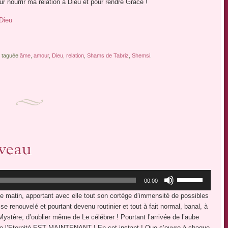
ur nourrir ma relation à Dieu et pour rendre Grâce !
 Dieu
st taguée
âme
,
amour
,
Dieu
,
relation
,
Shams de Tabriz
,
Shemsi
.
uveau
Utilisez
00:00
les
 matin, apportant avec elle tout son cortège d’immensité de possibles
flèches
e renouvelé et pourtant devenu routinier et tout à fait normal, banal, à
haut/bas
e Mystère; d’oublier même de Le célébrer ! Pourtant l’arrivée de l’aube
pour
ue l’Eternité EST MAINTENANT ! En cet instant ! Que s’ouvre à chaque